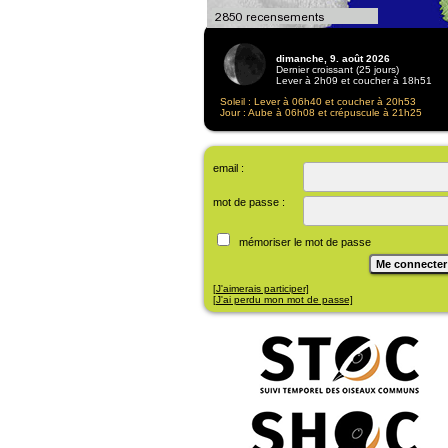
2026
dimanche, 9. août 2026
Dernier croissant (25 jours)
Lever à 2h09 et coucher à 18h51
Soleil : Lever à 06h40 et coucher à 20h53
Jour : Aube à 06h08 et crépuscule à 21h25
email :
mot de passe :
mémoriser le mot de passe
[J'aimerais participer]
[J'ai perdu mon mot de passe]