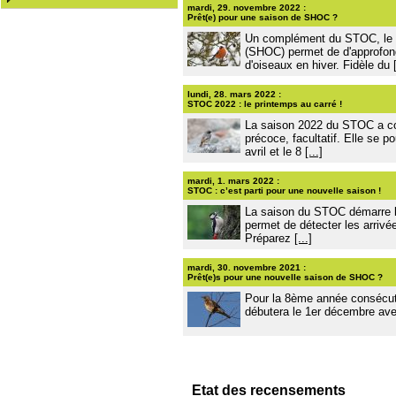
mardi, 29. novembre 2022 :
Prêt(e) pour une saison de SHOC ?
Un complément du STOC, le 
(SHOC) permet de d'approfon
d'oiseaux en hiver. Fidèle du
lundi, 28. mars 2022 :
STOC 2022 : le printemps au carré !
La saison 2022 du STOC a c
précoce, facultatif. Elle se 
avril et le 8
[...]
mardi, 1. mars 2022 :
STOC : c’est parti pour une nouvelle saison !
La saison du STOC démarre l
permet de détecter les arriv
Préparez
[...]
mardi, 30. novembre 2021 :
Prêt(e)s pour une nouvelle saison de SHOC ?
Pour la 8ème année consécut
débutera le 1er décembre ave
Etat des recensements