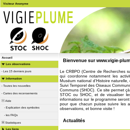
Visiteur Anonyme
Accueil
Bienvenue sur www.vigie-plum
Les observations
Le CRBPO (Centre de Recherches sur 
-
Les 15 derniers jours
qui coordonne notamment les activ
Information
Muséum national d’Histoire naturell
Suivi Temporel des Oiseaux Communs 
-
Toutes les nouvelles
Communs (SHOC). Ce site permet çà c
-
Cartes des recensements
STOC ou SHOC, et de visualiser l
informations sur le programme seront
Aide
pour que chacun puisse suivre les
-
Explication des symboles
observations, et bonne visite !
-
les FAQs
Actualités
Statistiques
Les liens