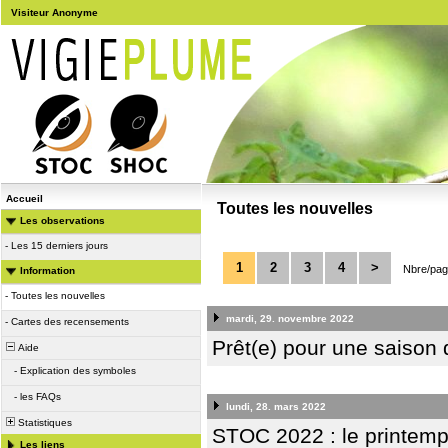
Visiteur Anonyme
Accueil
Toutes les nouvelles
Les observations
-
Les 15 derniers jours
1
2
3
4
>
Nbre/pag
Information
-
Toutes les nouvelles
mardi, 29. novembre 2022
-
Cartes des recensements
Prêt(e) pour une saiso
Aide
-
Explication des symboles
-
les FAQs
lundi, 28. mars 2022
Statistiques
STOC 2022 : le printemp
Les liens